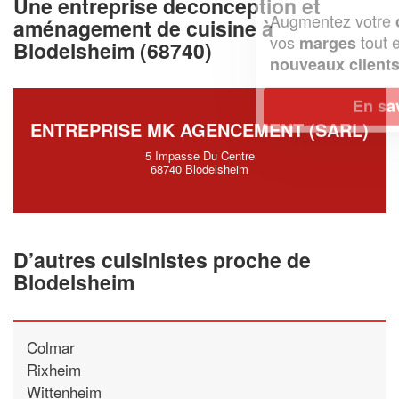
Une entreprise deconception et
Augmentez votre
et
chiffre d'affaires
aménagement de cuisine à
vos
tout en gagnant de
marges
Blodelsheim (68740)
!
nouveaux clients
En savoir plus
ENTREPRISE MK AGENCEMENT (SARL)
5 Impasse Du Centre
68740 Blodelsheim
D’autres cuisinistes proche de
Blodelsheim
Colmar
Rixheim
Wittenheim