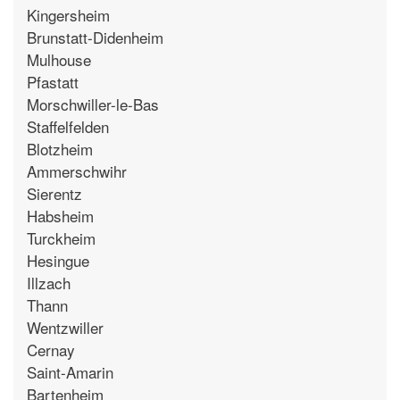
Kingersheim
Brunstatt-Didenheim
Mulhouse
Pfastatt
Morschwiller-le-Bas
Staffelfelden
Blotzheim
Ammerschwihr
Sierentz
Habsheim
Turckheim
Hesingue
Illzach
Thann
Wentzwiller
Cernay
Saint-Amarin
Bartenheim