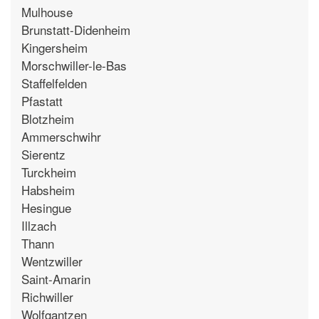
Mulhouse
Brunstatt-Didenheim
Kingersheim
Morschwiller-le-Bas
Staffelfelden
Pfastatt
Blotzheim
Ammerschwihr
Sierentz
Turckheim
Habsheim
Hesingue
Illzach
Thann
Wentzwiller
Saint-Amarin
Richwiller
Wolfgantzen