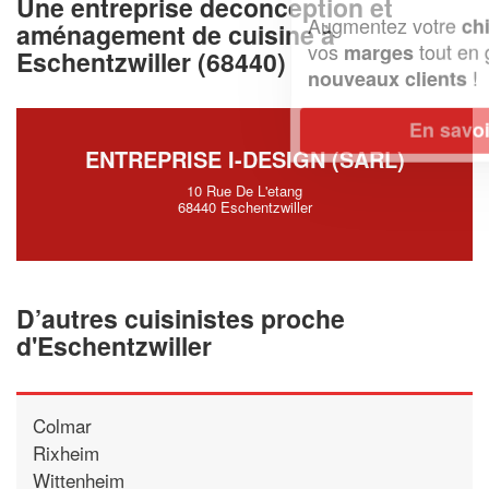
Une entreprise deconception et
Augmentez votre
et
chiffre d'affaires
aménagement de cuisine à
vos
tout en gagnant de
marges
Eschentzwiller (68440)
!
nouveaux clients
En savoir plus
ENTREPRISE I-DESIGN (SARL)
10 Rue De L'etang
68440 Eschentzwiller
D’autres cuisinistes proche
d'Eschentzwiller
Colmar
Rixheim
Wittenheim