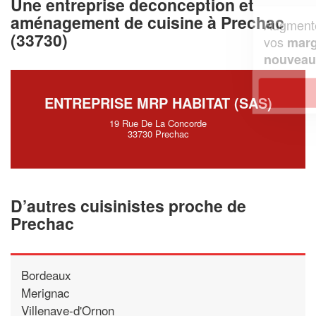
Une entreprise deconception et
aménagement de cuisine à Prechac
Augmentez votre
et
chiffre d'affaires
(33730)
vos
tout en gagnant de
marges
!
nouveaux clients
En savoir plus
ENTREPRISE MRP HABITAT (SAS)
19 Rue De La Concorde
33730 Prechac
D’autres cuisinistes proche de
Prechac
Bordeaux
Merignac
Villenave-d'Ornon