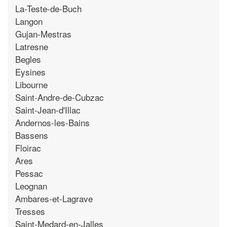
La-Teste-de-Buch
Langon
Gujan-Mestras
Latresne
Begles
Eysines
Libourne
Saint-Andre-de-Cubzac
Saint-Jean-d'Illac
Andernos-les-Bains
Bassens
Floirac
Ares
Pessac
Leognan
Ambares-et-Lagrave
Tresses
Saint-Medard-en-Jalles