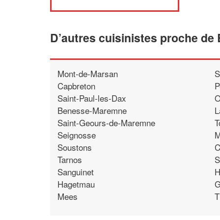
D’autres cuisinistes proche de
Mont-de-Marsan
S
Capbreton
P
Saint-Paul-les-Dax
O
Benesse-Maremne
L
Saint-Geours-de-Maremne
T
Seignosse
M
Soustons
C
Tarnos
S
Sanguinet
H
Hagetmau
G
Mees
T