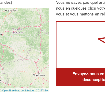
Landes)
Vous ne savez pas quel arti
nous en quelques clics vot
vous et vous mettons en rela
Envoyez-nous en q
deconceptio
 ©
OpenStreetMap contributors,
CC-BY-SA