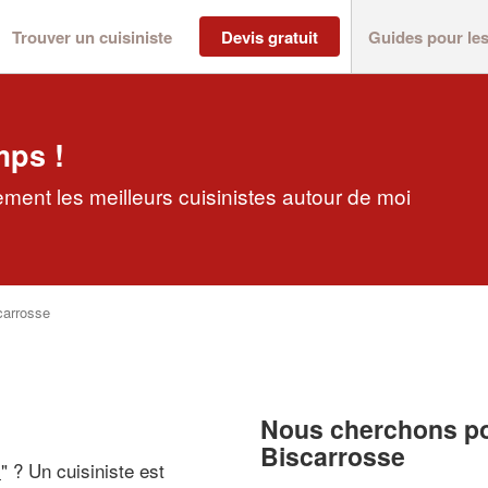
Trouver un cuisiniste
Devis gratuit
Guides pour le
mps !
ement les meilleurs cuisinistes autour de moi
carrosse
Nous cherchons pou
Biscarrosse
i
" ? Un cuisiniste est