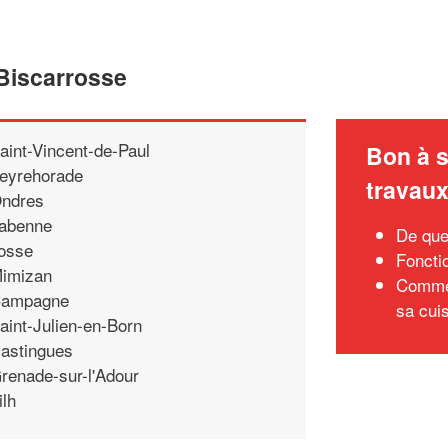
 Biscarrosse
aint-Vincent-de-Paul
Bon à s
eyrehorade
travau
ndres
abenne
De que
osse
Foncti
imizan
Commen
ampagne
sa cui
aint-Julien-en-Born
astingues
renade-sur-l'Adour
ilh