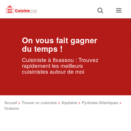
Toggle
Toggle
search
navigat
On vous fait gagner
du temps !
Cuisiniste à Itxassou : Trouvez
rapidement les meilleurs
cuisinistes autour de moi
Accueil
>
Trouver un cuisiniste
>
Aquitaine
>
Pyrénées-Atlantiques
>
Itxassou