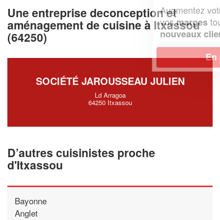
Augmentez votre
et
chiffre d'affaires
Une entreprise deconception et
vos
tout en gagnant de
marges
aménagement de cuisine à Itxassou
!
nouveaux clients
(64250)
En savoir plus
SOCIÉTÉ JAROUSSEAU JULIEN
Ld Arragoa
64250 Itxassou
D’autres cuisinistes proche
d'Itxassou
Bayonne
Anglet