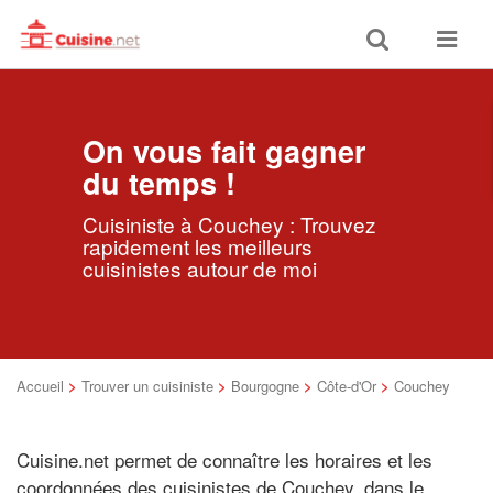
Toggle
Toggle
search
navigat
On vous fait gagner
du temps !
Cuisiniste à Couchey : Trouvez
rapidement les meilleurs
cuisinistes autour de moi
Accueil
>
Trouver un cuisiniste
>
Bourgogne
>
Côte-d'Or
>
Couchey
Cuisine.net permet de connaître les horaires et les
coordonnées des cuisinistes de Couchey, dans le