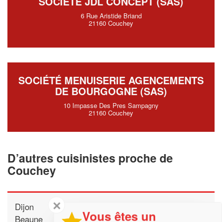
SOCIÉTÉ JDL CONCEPT (SAS)
6 Rue Aristide Briand
21160 Couchey
SOCIÉTÉ MENUISERIE AGENCEMENTS
DE BOURGOGNE (SAS)
10 Impasse Des Pres Sampagny
21160 Couchey
D’autres cuisinistes proche de
Couchey
✕
Dijon
Vous êtes un
Beaune