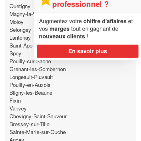
professionnel ?
Quetigny
Magny-la-Ville
Augmentez votre
et
chiffre d'affaires
Moloy
vos
tout en gagnant de
marges
Selongey
!
nouveaux clients
Lantenay
Saint-Apollinaire
En savoir plus
Spoy
Pouilly-sur-Saone
Grenant-les-Sombernon
Longeault-Pluvault
Pouilly-en-Auxois
Bligny-les-Beaune
Fixin
Vanvey
Chevigny-Saint-Sauveur
Bressey-sur-Tille
Sainte-Marie-sur-Ouche
Ancey