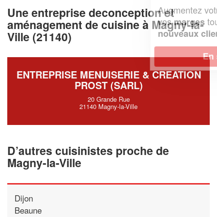
Augmentez votre
et
chiffre d'affaires
Une entreprise deconception et
vos
tout en gagnant de
marges
aménagement de cuisine à Magny-la-
!
nouveaux clients
Ville (21140)
En savoir plus
ENTREPRISE MENUISERIE & CREATION
PROST (SARL)
20 Grande Rue
21140 Magny-la-Ville
D’autres cuisinistes proche de
Magny-la-Ville
Dijon
Beaune