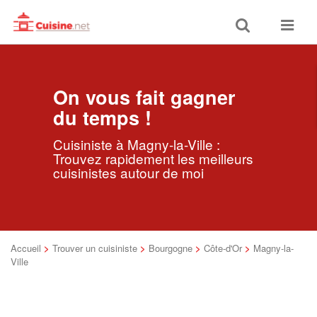
Toggle
Toggle
search
navigat
On vous fait gagner
du temps !
Cuisiniste à Magny-la-Ville :
Trouvez rapidement les meilleurs
cuisinistes autour de moi
Accueil
>
Trouver un cuisiniste
>
Bourgogne
>
Côte-d'Or
>
Magny-la-
Ville