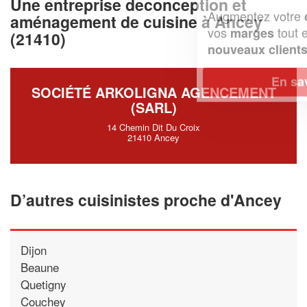
Une entreprise deconception et
Augmentez votre
et
chiffre d'affaires
aménagement de cuisine à Ancey
vos
tout en gagnant de
marges
(21410)
!
nouveaux clients
En savoir plus
SOCIÉTÉ ARKOLIGNA AGENCEMENT
(SARL)
14 Chemin Dit Du Croix
21410 Ancey
D’autres cuisinistes proche d'Ancey
Dijon
Beaune
Quetigny
Couchey