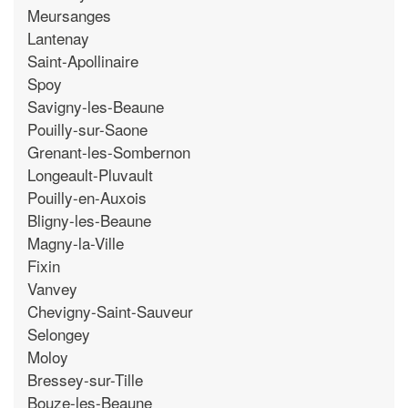
Meursanges
Lantenay
Saint-Apollinaire
Spoy
Savigny-les-Beaune
Pouilly-sur-Saone
Grenant-les-Sombernon
Longeault-Pluvault
Pouilly-en-Auxois
Bligny-les-Beaune
Magny-la-Ville
Fixin
Vanvey
Chevigny-Saint-Sauveur
Selongey
Moloy
Bressey-sur-Tille
Bouze-les-Beaune