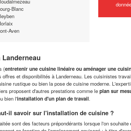
loudalmezeau
donné
ourg-Blanc
leyben
orlaix
ont-Aven
 à Landerneau
s (
entretenir une cuisine linéaire ou aménager une cuisi
 offres et disponibilités à Landerneau. Les cuisinistes travai
uisine rustique ou bien la pose de cuisine moderne. L'experti
niers proposent d'autres prestations comme le
plan sur mesu
u bien l'
.
installation d'un plan de travail
t-il savoir sur l'installation de cuisine ?
haitée sont des facteurs prépondérants lorsque l'on souhaite 
ngent en fonction de l'emplacement envisagé : à titre d'exe