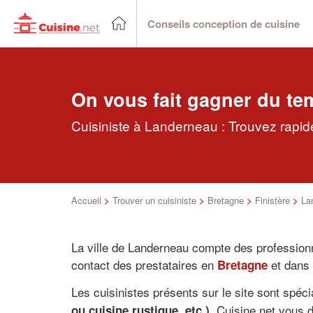
Conseils conception de cuisine
On vous fait gagner du te
Cuisiniste à Landerneau : Trouvez rapide
Accueil
>
Trouver un cuisiniste
>
Bretagne
>
Finistère
>
La
La ville de Landerneau compte des professionn
contact des prestataires en
et dans
Bretagne
Les cuisinistes présents sur le site sont spéc
. Cuisine.net vous 
ou cuisine rustique, etc.)