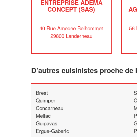
ENTREPRISE ADEMA
CONCEPT (SAS)
AG
40 Rue Amedee Belhommet
56 
29800 Landerneau
D’autres cuisinistes proche de
Brest
S
Quimper
C
Concarneau
M
Mellac
P
Guipavas
G
Ergue-Gaberic
P