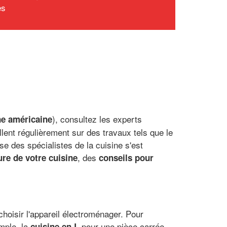
es
), consultez les experts
ne américaine
llent régulièrement sur des travaux tels que le
se des spécialistes de la cuisine s'est
, des
re de votre cuisine
conseils pour
choisir l'appareil électroménager. Pour
mple, la
pour une pièce carrée,
cuisine en L