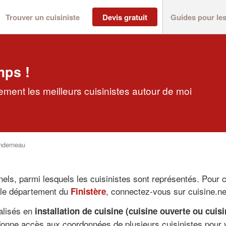
Trouver un cuisiniste
Devis gratuit
Guides pour le
mps !
ment les meilleurs cuisinistes autour de moi
nderneau
els, parmi lesquels les cuisinistes sont représentés. Pour c
 le département du
, connectez-vous sur cuisine.ne
Finistère
ialisés en
installation de cuisine (cuisine ouverte ou cui
donne accès aux coordonnées de plusieurs cuisinistes pour