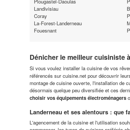
Plougastel-Daoulas
P
Landivisiau
B
Coray
P
La-Forest-Landerneau
M
Fouesnant
P
Dénicher le meilleur cuisiniste
Si vous voulez installer la cuisine de vos rêve
référencés sur cuisine.net pour découvrir leurs
montage de cuisine ouverte, l'installation de c
désormais quelque peu diversifiée et ces der
o
choisir vos équipements électroménagers
Landerneau et ses alentours : que fau
L'agencement de la cuisine et l'utilisation sou
commencer, les types de cuisines préférés cha