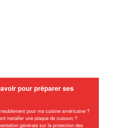
✕
Vous êtes un
professionnel ?
Augmentez votre
et
chiffre d'affaires
vos
tout en gagnant de
marges
!
nouveaux clients
En savoir plus
avoir pour préparer ses
x
meublement pour ma cuisine américaine ?
t installer une plaque de cuisson ?
entation générale sur la protection des