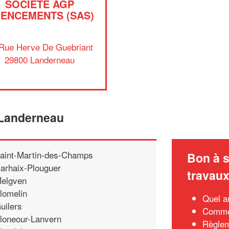
SOCIÉTÉ AGP
ENCEMENTS (SAS)
Rue Herve De Guebriant
29800 Landerneau
 Landerneau
aint-Martin-des-Champs
Bon à s
arhaix-Plouguer
travau
elgven
lomelin
Quel a
uilers
Commen
loneour-Lanvern
Règlem