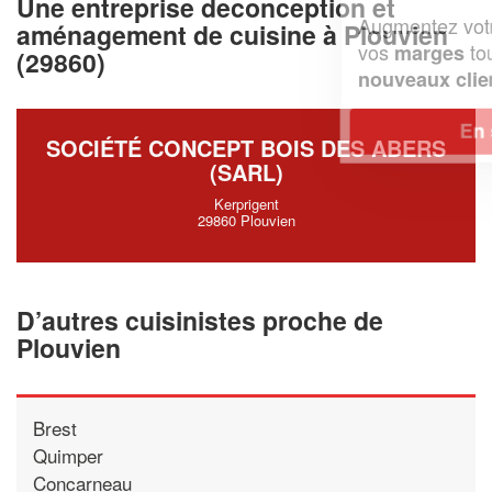
Une entreprise deconception et
Augmentez votre
et
chiffre d'affaires
aménagement de cuisine à Plouvien
vos
tout en gagnant de
marges
(29860)
!
nouveaux clients
En savoir plus
SOCIÉTÉ CONCEPT BOIS DES ABERS
(SARL)
Kerprigent
29860 Plouvien
D’autres cuisinistes proche de
Plouvien
Brest
Quimper
Concarneau