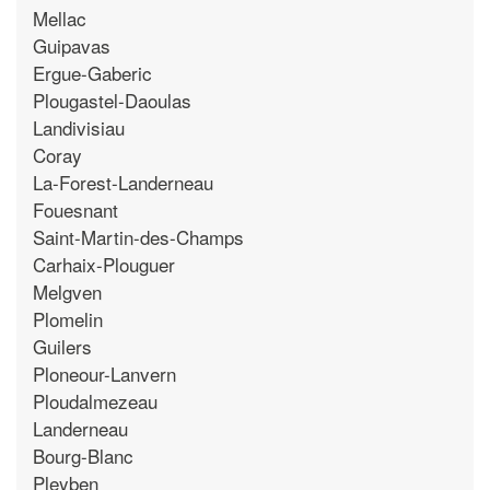
Mellac
Guipavas
Ergue-Gaberic
Plougastel-Daoulas
Landivisiau
Coray
La-Forest-Landerneau
Fouesnant
Saint-Martin-des-Champs
Carhaix-Plouguer
Melgven
Plomelin
Guilers
Ploneour-Lanvern
Ploudalmezeau
Landerneau
Bourg-Blanc
Pleyben