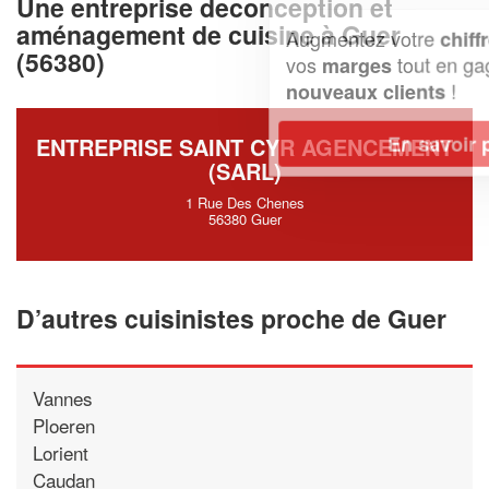
Une entreprise deconception et
aménagement de cuisine à Guer
Augmentez votre
et
chiffre d'affaires
(56380)
vos
tout en gagnant de
marges
!
nouveaux clients
En savoir plus
ENTREPRISE SAINT CYR AGENCEMENT
(SARL)
1 Rue Des Chenes
56380 Guer
D’autres cuisinistes proche de Guer
Vannes
Ploeren
Lorient
Caudan