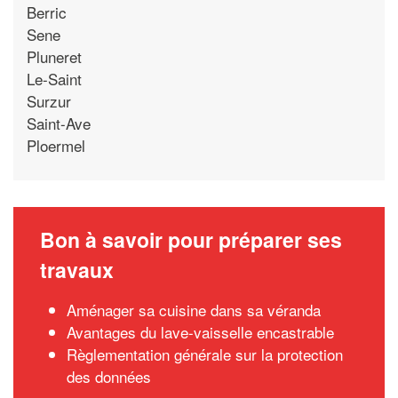
Berric
Sene
Pluneret
Le-Saint
Surzur
Saint-Ave
Ploermel
Bon à savoir pour préparer ses
travaux
Aménager sa cuisine dans sa véranda
Avantages du lave-vaisselle encastrable
Règlementation générale sur la protection
des données