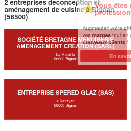
2 entreprises deconception et
Vous êtes un
aménagement de cuisine à Bignan
professionnel ?
(56500)
Augmentez votre
et
chiffre d'affaires
vos
tout en gagnant de
marges
SOCIÉTÉ BRETAGNE MENUISERIE
!
nouveaux clients
AMENAGEMENT CREATION (SARL)
La Metairie
En savoir plus
56500 Bignan
ENTREPRISE SPERED GLAZ (SAS)
1 Kerlayec
56500 Bignan