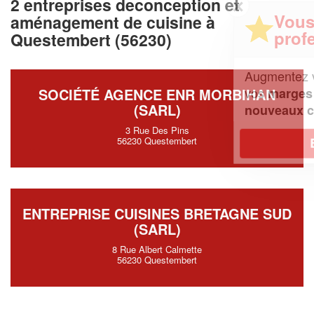
2 entreprises deconception et
✕
Vous êtes un
aménagement de cuisine à
professionnel ?
Questembert (56230)
Augmentez votre
et
chiffre d'affaires
vos
tout en gagnant de
marges
SOCIÉTÉ AGENCE ENR MORBIHAN
(SARL)
!
nouveaux clients
3 Rue Des Pins
En savoir plus
56230 Questembert
ENTREPRISE CUISINES BRETAGNE SUD
(SARL)
8 Rue Albert Calmette
56230 Questembert