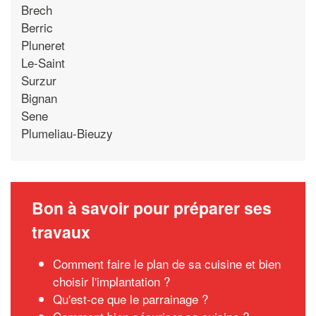
Brech
Berric
Pluneret
Le-Saint
Surzur
Bignan
Sene
Plumeliau-Bieuzy
Bon à savoir pour préparer ses
travaux
Comment faire le plan de sa cuisine et bien
choisir l'implantation ?
Qu'est-ce que le parrainage ?