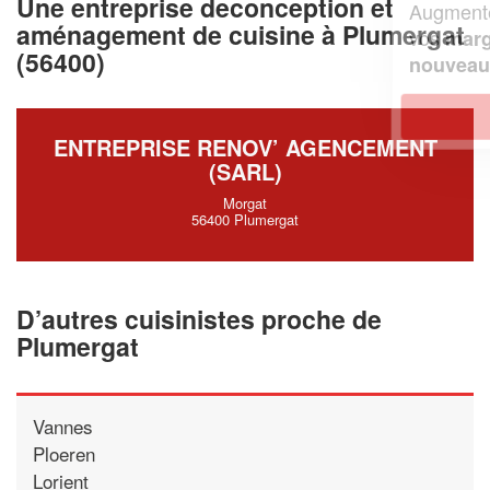
Une entreprise deconception et
Augmentez votre
e
chiffre d'affaires
aménagement de cuisine à Plumergat
vos
tout en gagnant de
marges
(56400)
!
nouveaux clients
En savoir plus
ENTREPRISE RENOV’ AGENCEMENT
(SARL)
Morgat
56400 Plumergat
D’autres cuisinistes proche de
Plumergat
Vannes
Ploeren
Lorient