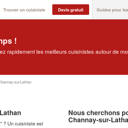
Trouver un cuisiniste
Devis gratuit
Guides pour le
mps !
ez rapidement les meilleurs cuisinistes autour de mo
Channay-sur-Lathan
-Lathan
Nous cherchons pou
Channay-sur-Lath
i
" ? Un cuisiniste est