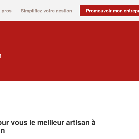
s pros
Simplifiez votre gestion
Promouvoir mon entrepr
i
r vous le meilleur artisan à
an