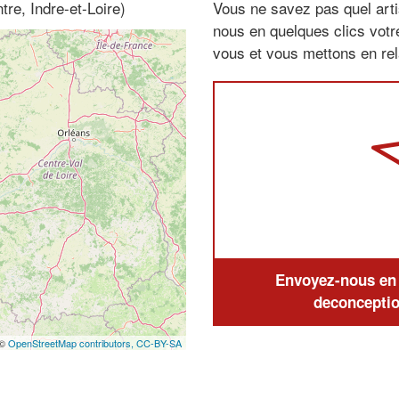
re, Indre-et-Loire)
Vous ne savez pas quel arti
nous en quelques clics vot
vous et vous mettons en rela
Envoyez-nous en q
deconceptio
 ©
OpenStreetMap contributors,
CC-BY-SA