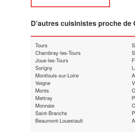
D’autres cuisinistes proche de
Tours
S
Chambray-les-Tours
S
Joue-les-Tours
F
Sorigny
L
Montlouis-sur-Loire
A
Veigne
V
Monts
C
Mettray
P
Monnaie
C
Saint-Branchs
P
Beaumont-Louestault
A