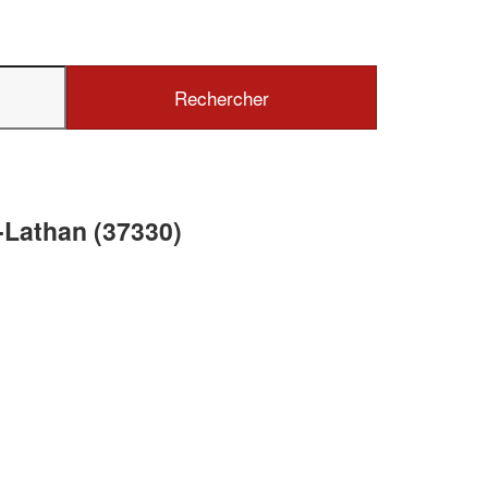
✕
Vous êtes un
professionnel ?
Augmentez votre
chiffre d'affai
-Lathan (37330)
vos
tout en gagnant de
marges
!
nouveaux clients
En savoir plus