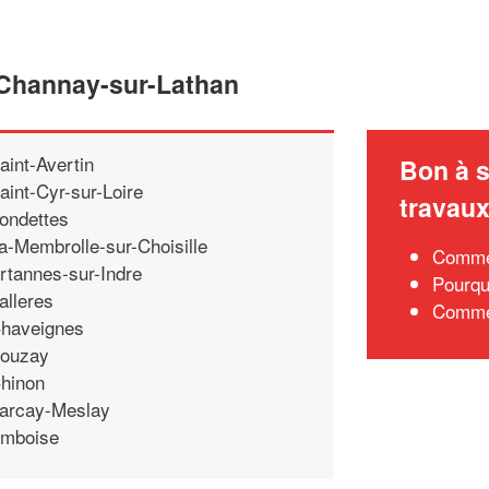
 Channay-sur-Lathan
aint-Avertin
Bon à s
aint-Cyr-sur-Loire
travau
ondettes
a-Membrolle-sur-Choisille
Commen
rtannes-sur-Indre
Pourqu
alleres
Commen
haveignes
ouzay
hinon
arcay-Meslay
mboise