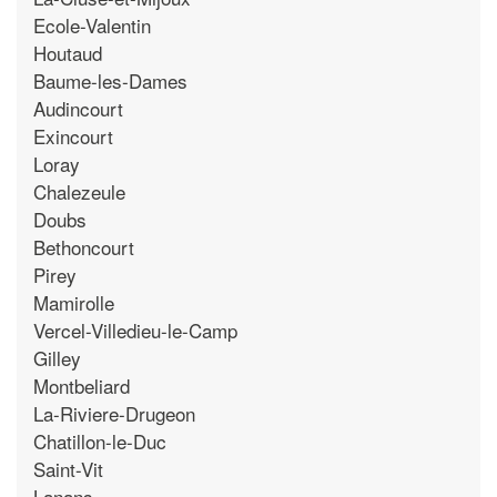
Ecole-Valentin
Houtaud
Baume-les-Dames
Audincourt
Exincourt
Loray
Chalezeule
Doubs
Bethoncourt
Pirey
Mamirolle
Vercel-Villedieu-le-Camp
Gilley
Montbeliard
La-Riviere-Drugeon
Chatillon-le-Duc
Saint-Vit
Lanans