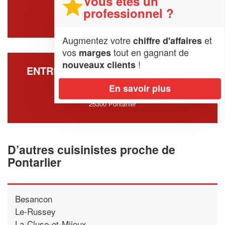
Vous êtes un
12 Rue Pierre Dechanet
professionnel ?
25300 Pontarlier
Augmentez votre
et
chiffre d'affaires
vos
tout en gagnant de
marges
!
nouveaux clients
ENTREPRISE BL CUISINES & BAINS
(SARL)
En savoir plus
8 Rue Eugene Thevenin
25300 Pontarlier
D’autres cuisinistes proche de
Pontarlier
Besancon
Le-Russey
La-Cluse-et-Mijoux