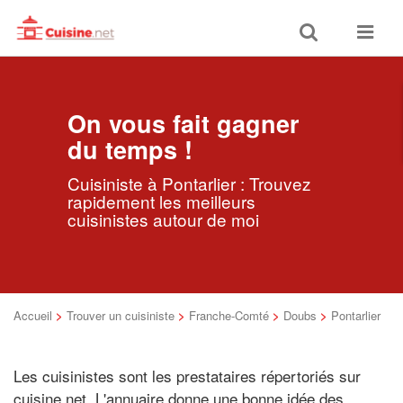
Toggle
Toggle
search
navigat
On vous fait gagner
du temps !
Cuisiniste à Pontarlier : Trouvez
rapidement les meilleurs
cuisinistes autour de moi
Accueil
>
Trouver un cuisiniste
>
Franche-Comté
>
Doubs
>
Pontarlier
Les cuisinistes sont les prestataires répertoriés sur
cuisine.net. L'annuaire donne une bonne idée des