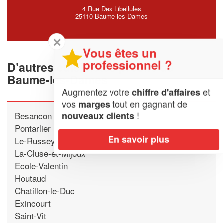
4 Rue Des Libellules
25110 Baume-les-Dames
✕
Vous êtes un
professionnel ?
D’autres cuisinistes proche de
Baume-les-Dames
Augmentez votre
et
chiffre d'affaires
vos
tout en gagnant de
marges
!
nouveaux clients
Besancon
Pontarlier
En savoir plus
Le-Russey
La-Cluse-et-Mijoux
Ecole-Valentin
Houtaud
Chatillon-le-Duc
Exincourt
Saint-Vit