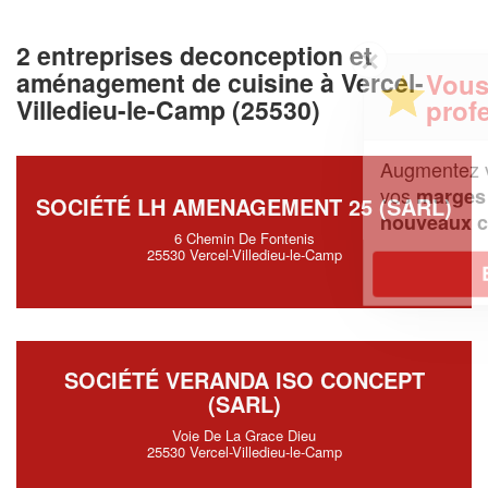
2 entreprises deconception et
✕
aménagement de cuisine à Vercel-
Vous êtes un
professionnel ?
Villedieu-le-Camp (25530)
Augmentez votre
et
chiffre d'affaires
vos
tout en gagnant de
marges
SOCIÉTÉ LH AMENAGEMENT 25 (SARL)
!
nouveaux clients
6 Chemin De Fontenis
25530 Vercel-Villedieu-le-Camp
En savoir plus
SOCIÉTÉ VERANDA ISO CONCEPT
(SARL)
Voie De La Grace Dieu
25530 Vercel-Villedieu-le-Camp