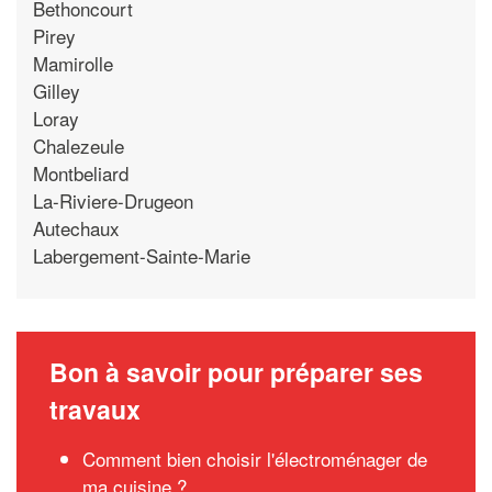
Bethoncourt
Pirey
Mamirolle
Gilley
Loray
Chalezeule
Montbeliard
La-Riviere-Drugeon
Autechaux
Labergement-Sainte-Marie
Bon à savoir pour préparer ses
travaux
Comment bien choisir l'électroménager de
ma cuisine ?