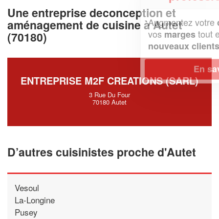
Une entreprise deconception et
Augmentez votre
et
chiffre d'affaires
aménagement de cuisine à Autet
vos
tout en gagnant de
marges
(70180)
!
nouveaux clients
En savoir plus
ENTREPRISE M2F CREATIONS (SARL)
3 Rue Du Four
70180 Autet
D’autres cuisinistes proche d'Autet
Vesoul
La-Longine
Pusey