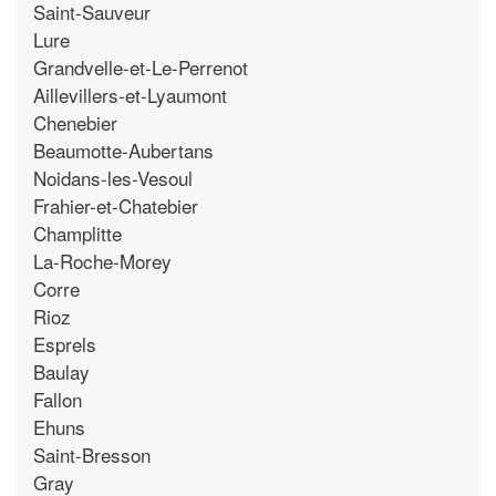
Saint-Sauveur
Lure
Grandvelle-et-Le-Perrenot
Aillevillers-et-Lyaumont
Chenebier
Beaumotte-Aubertans
Noidans-les-Vesoul
Frahier-et-Chatebier
Champlitte
La-Roche-Morey
Corre
Rioz
Esprels
Baulay
Fallon
Ehuns
Saint-Bresson
Gray