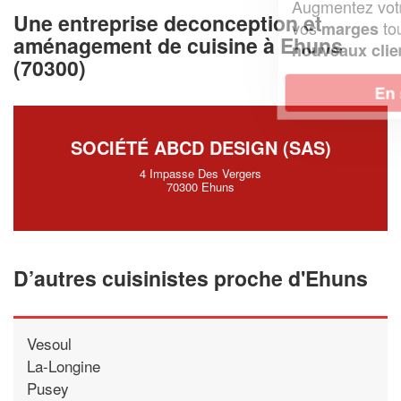
Augmentez votre
et
chiffre d'affaires
Une entreprise deconception et
vos
tout en gagnant de
marges
aménagement de cuisine à Ehuns
!
nouveaux clients
(70300)
En savoir plus
SOCIÉTÉ ABCD DESIGN (SAS)
4 Impasse Des Vergers
70300 Ehuns
D’autres cuisinistes proche d'Ehuns
Vesoul
La-Longine
Pusey