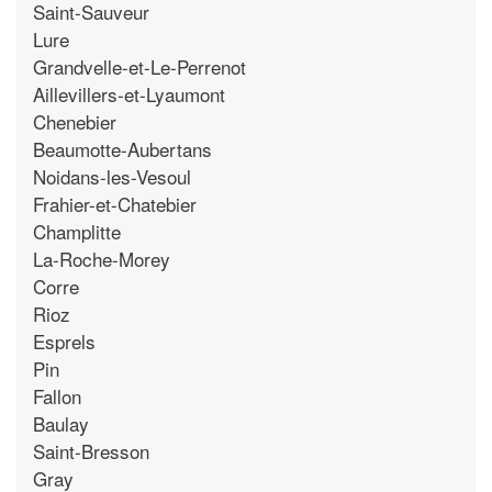
Saint-Sauveur
Lure
Grandvelle-et-Le-Perrenot
Aillevillers-et-Lyaumont
Chenebier
Beaumotte-Aubertans
Noidans-les-Vesoul
Frahier-et-Chatebier
Champlitte
La-Roche-Morey
Corre
Rioz
Esprels
Pin
Fallon
Baulay
Saint-Bresson
Gray