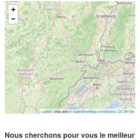
+
−
Leaflet
| Map data ©
OpenStreetMap contributors,
CC-BY-SA
Nous cherchons pour vous le meilleur