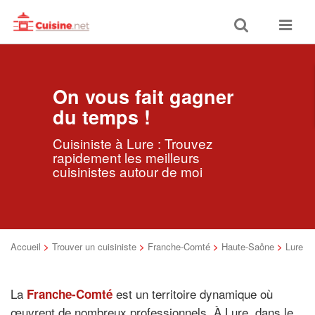
Toggle
Toggle
search
navigat
On vous fait gagner
du temps !
Cuisiniste à Lure : Trouvez
rapidement les meilleurs
cuisinistes autour de moi
Accueil
>
Trouver un cuisiniste
>
Franche-Comté
>
Haute-Saône
>
Lure
La
est un territoire dynamique où
Franche-Comté
œuvrent de nombreux professionnels. À Lure, dans le