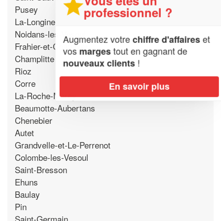
Vous êtes un
Pusey
professionnel ?
La-Longine
Noidans-les-Vesoul
Augmentez votre
et
chiffre d'affaires
Frahier-et-Chatebier
vos
tout en gagnant de
marges
Champlitte
!
nouveaux clients
Rioz
Corre
En savoir plus
La-Roche-Morey
Beaumotte-Aubertans
Chenebier
Autet
Grandvelle-et-Le-Perrenot
Colombe-les-Vesoul
Saint-Bresson
Ehuns
Baulay
Pin
Saint-Germain