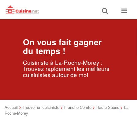
Toggle
Toggle
search
navigat
On vous fait gagner
du temps !
Cuisiniste à La-Roche-Morey :
Trouvez rapidement les meilleurs
cuisinistes autour de moi
Accueil
>
Trouver un cuisiniste
>
Franche-Comté
>
Haute-Saône
>
La-
Roche-Morey