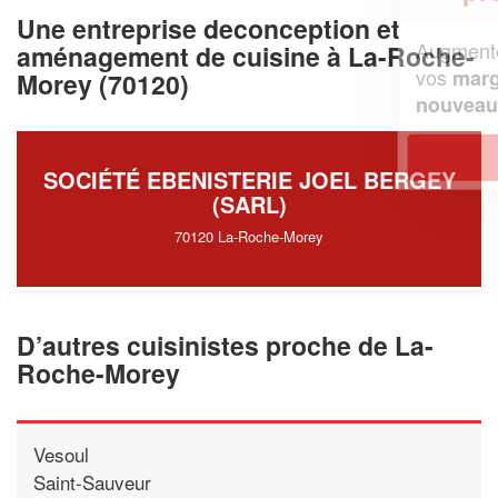
Une entreprise deconception et
Augmentez votre
et
chiffre d'affaires
aménagement de cuisine à La-Roche-
vos
tout en gagnant de
marges
Morey (70120)
!
nouveaux clients
En savoir plus
SOCIÉTÉ EBENISTERIE JOEL BERGEY
(SARL)
70120 La-Roche-Morey
D’autres cuisinistes proche de La-
Roche-Morey
Vesoul
Saint-Sauveur