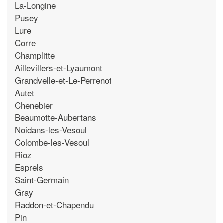
La-Longine
Pusey
Lure
Corre
Champlitte
Aillevillers-et-Lyaumont
Grandvelle-et-Le-Perrenot
Autet
Chenebier
Beaumotte-Aubertans
Noidans-les-Vesoul
Colombe-les-Vesoul
Rioz
Esprels
Saint-Germain
Gray
Raddon-et-Chapendu
Pin