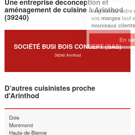
Une entreprise deconception et
aménagement de cuisine à Arinthod
Augmentez votre
et
chiffre d'affaires
(39240)
vos
tout en gagnant de
marges
!
nouveaux clients
En savoir plus
SOCIÉTÉ BUSI BOIS CONCEPT (SAS)
39240 Arinthod
D’autres cuisinistes proche
d'Arinthod
Dole
Montmorot
Hauts-de-Bienne