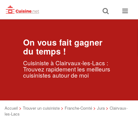
Toggle
Toggle
search
navigat
On vous fait gagner
du temps !
Cuisiniste à Clairvaux-les-Lacs :
Trouvez rapidement les meilleurs
cuisinistes autour de moi
Accueil
>
Trouver un cuisiniste
>
Franche-Comté
>
Jura
>
Clairvaux-
les-Lacs