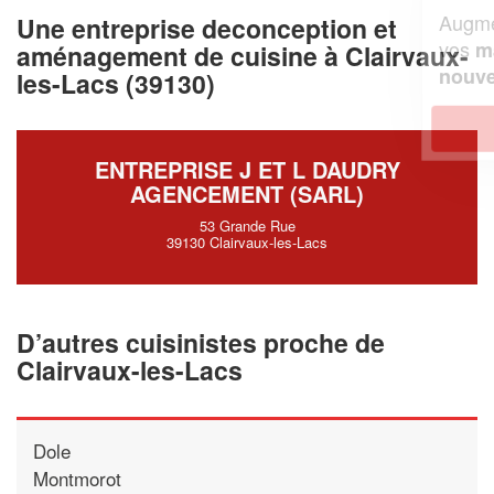
Augmentez votre
et
chiffre d'affaires
Une entreprise deconception et
vos
tout en gagnant de
marges
aménagement de cuisine à Clairvaux-
!
nouveaux clients
les-Lacs (39130)
En savoir plus
ENTREPRISE J ET L DAUDRY
AGENCEMENT (SARL)
53 Grande Rue
39130 Clairvaux-les-Lacs
D’autres cuisinistes proche de
Clairvaux-les-Lacs
Dole
Montmorot