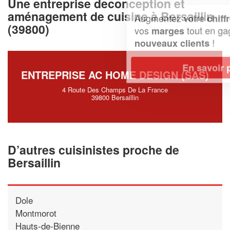
Une entreprise deconception et
aménagement de cuisine à Bersaillin
Augmentez votre
et
chiffre d'affaires
(39800)
vos
tout en gagnant de
marges
!
nouveaux clients
En savoir plus
ENTREPRISE AC HOME DESIGN (SAS)
4 Route Des Champs De La France
39800 Bersaillin
D’autres cuisinistes proche de
Bersaillin
Dole
Montmorot
Hauts-de-Bienne