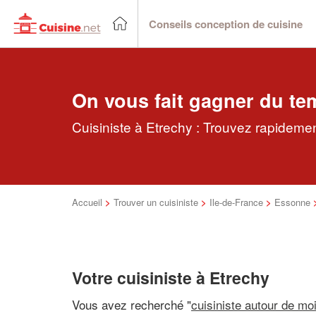
Conseils conception de cuisine
On vous fait gagner du te
Cuisiniste à Etrechy : Trouvez rapidemen
Accueil
>
Trouver un cuisiniste
>
Ile-de-France
>
Essonne
Votre cuisiniste à Etrechy
Vous avez recherché "
cuisiniste autour de mo