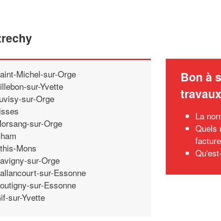
trechy
aint-Michel-sur-Orge
Bon à s
illebon-sur-Yvette
travau
uvisy-sur-Orge
isses
La nor
orsang-sur-Orge
Quels 
ham
factur
this-Mons
Qu'est
avigny-sur-Orge
allancourt-sur-Essonne
outigny-sur-Essonne
if-sur-Yvette