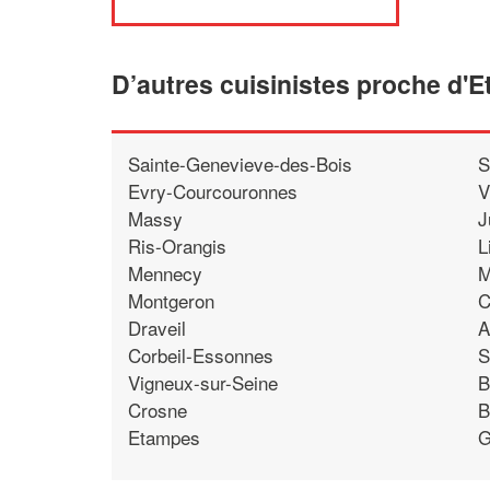
D’autres cuisinistes proche d'E
Sainte-Genevieve-des-Bois
S
Evry-Courcouronnes
V
Massy
J
Ris-Orangis
L
Mennecy
M
Montgeron
C
Draveil
A
Corbeil-Essonnes
S
Vigneux-sur-Seine
B
Crosne
B
Etampes
G