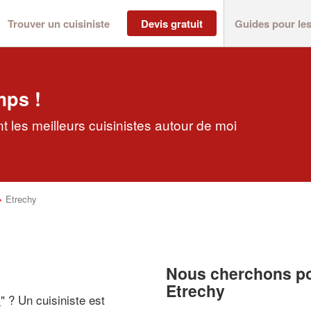
Trouver un cuisiniste
Devis gratuit
Guides pour le
mps !
t les meilleurs cuisinistes autour de moi
>
Etrechy
Nous cherchons pou
Etrechy
i
" ? Un cuisiniste est