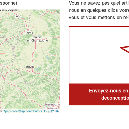
Essonne)
Vous ne savez pas quel arti
nous en quelques clics vot
vous et vous mettons en rela
Envoyez-nous en q
deconceptio
 ©
OpenStreetMap contributors,
CC-BY-SA