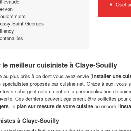
illevaude
Quel a
ervon
oulommiers
ussy-Saint-Georges
illenoy
ontenailles
 le meilleur cuisiniste à Claye-Souilly
e au plus près à ce dont vous avez envie (
installer une cu
z les spécialistes proposés par cuisine.net. Grâce à eux, vous
stes se chargent notamment de la personnalisation de cuis
verte. Ces derniers peuvent également être sollicités pour 
, le
ou encore l'
gers
plan sur mesure de votre cuisine
insta
nistes à Claye-Souilly
rincipalement de l'utilisation souhaitée et cela aura un impa