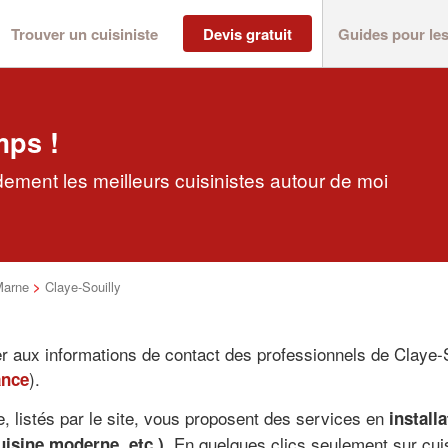
Trouver un cuisiniste
Devis gratuit
Guides pour le
mps !
dement les meilleurs cuisinistes autour de moi
Marne
>
Claye-Souilly
er aux informations de contact des professionnels de Claye-S
).
ance
e, listés par le site, vous proposent des services en
install
. En quelques clics seulement sur cuis
uisine moderne, etc.)