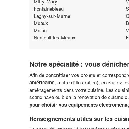
Mitry-Mory
V
Fontainebleau
S
Lagny-sur-Marne
C
Meaux
B
Melun
V
Nanteuil-les-Meaux
F
Notre spécialité : vous dénicher
Afin de concrétiser vos projets et correspondr
, à titre d'illustration), consulte
américaine
aménagements dans votre cuisine. Les cuisini
scandinave ou bien la rénovation de cuisine ou
pour choisir vos équipements électroména
Renseignements utiles sur les cuisi
Le choix de l'appareil électroménager résulte p