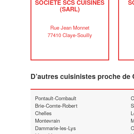
SOCIÉTÉ SCS CUISINES
S
(SARL)
Rue Jean Monnet
77410 Claye-Souilly
D’autres cuisinistes proche de 
Pontault-Combault
C
Brie-Comte-Robert
S
Chelles
L
Montevrain
M
Dammarie-les-Lys
C