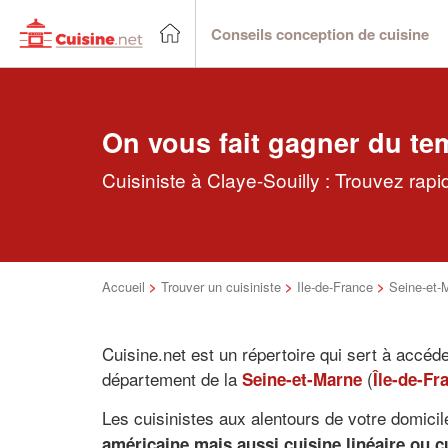
Conseils conception de cuisine
On vous fait gagner du te
Cuisiniste à Claye-Souilly : Trouvez rapi
Accueil
>
Trouver un cuisiniste
>
Ile-de-France
>
Seine-et-
Cuisine.net est un répertoire qui sert à accéd
département de la
(
Seine-et-Marne
Île-de-Fr
Les cuisinistes aux alentours de votre domicil
américaine mais aussi cuisine linéaire ou c