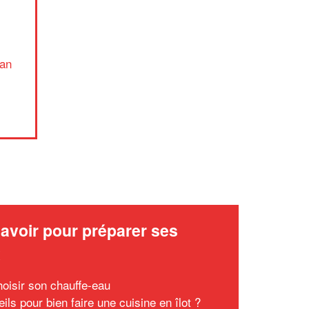
)
✕
Vous êtes un
professionnel ?
ian
Augmentez votre
et
chiffre d'affaires
vos
tout en gagnant de
marges
!
nouveaux clients
En savoir plus
avoir pour préparer ses
x
hoisir son chauffe-eau
ils pour bien faire une cuisine en îlot ?