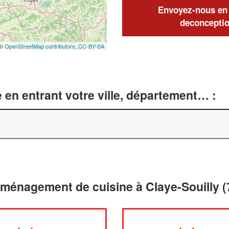
Envoyez-nous en q
deconceptio
 ©
OpenStreetMap contributors,
CC-BY-SA
 en entrant votre ville, département… :
aménagement de cuisine à Claye-Souilly (