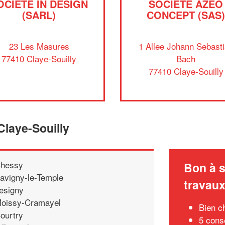
OCIÉTÉ IN DESIGN
SOCIÉTÉ AZEO
(SARL)
CONCEPT (SAS
23 Les Masures
1 Allee Johann Sebast
77410 Claye-Souilly
Bach
77410 Claye-Souilly
Claye-Souilly
hessy
Bon à s
avigny-le-Temple
travau
esigny
oissy-Cramayel
Bien c
ourtry
5 conse