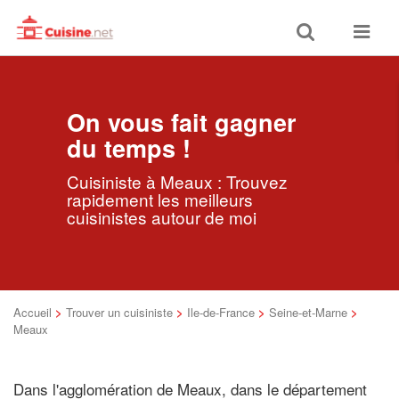
Toggle
Toggle
search
navigat
On vous fait gagner
du temps !
Cuisiniste à Meaux : Trouvez
rapidement les meilleurs
cuisinistes autour de moi
Accueil
>
Trouver un cuisiniste
>
Ile-de-France
>
Seine-et-Marne
>
Meaux
Dans l'agglomération de Meaux, dans le département