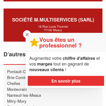
SOCIÉTÉ M.MULTISERVICES (SARL)
18 Rue Louis Fournier
77100 Meaux
✕
Vous êtes un
professionnel ?
D’autres cuisinistes proche de Meaux
Augmentez votre
et
chiffre d'affaires
vos
tout en gagnant de
marges
!
nouveaux clients
Pontault-Combault
Brie-Comte-Robert
En savoir plus
Chelles
Montevrain
Nanteuil-les-Meaux
Mitry-Mory