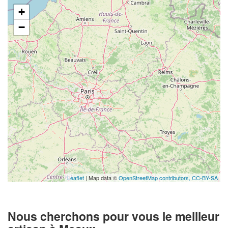
+
−
Leaflet
| Map data ©
OpenStreetMap contributors,
CC-BY-SA
Nous cherchons pour vous le meilleur