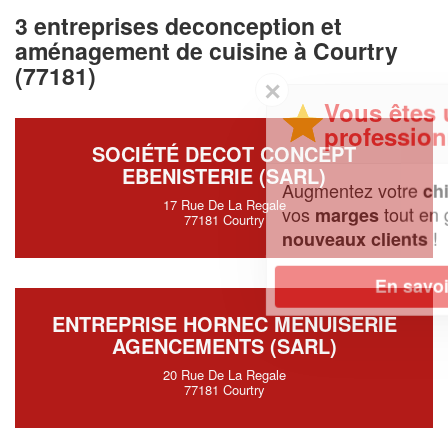
3 entreprises deconception et
aménagement de cuisine à Courtry
(77181)
✕
Vous êtes un
professionnel ?
SOCIÉTÉ DECOT CONCEPT
EBENISTERIE (SARL)
Augmentez votre
et
chiffre d'affaires
17 Rue De La Regale
vos
tout en gagnant de
marges
77181 Courtry
!
nouveaux clients
En savoir plus
ENTREPRISE HORNEC MENUISERIE
AGENCEMENTS (SARL)
20 Rue De La Regale
77181 Courtry