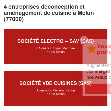
4 entreprises deconception et
aménagement de cuisine à Melun
(77000)
✕
SOCIÉTÉ ELECTRO – SAV (SAS)
Vous êtes un
6 Square Prosper Merimee
professionnel ?
77000 Melun
Augmentez votre
et
chiffre d'affaires
vos
tout en gagnant de
marges
!
nouveaux clients
SOCIÉTÉ VDE CUISINES (SAS)
En savoir plus
Avenue Du General Patton
77000 Melun