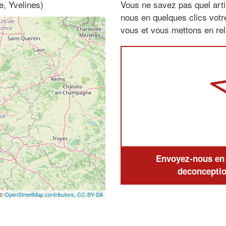
e, Yvelines)
Vous ne savez pas quel arti
nous en quelques clics vot
vous et vous mettons en rela
Envoyez-nous en q
deconceptio
 ©
OpenStreetMap contributors,
CC-BY-SA