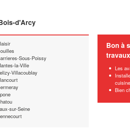
 Bois-d'Arcy
laisir
Bon à s
ouilles
travau
arrieres-Sous-Poissy
antes-la-Ville
Les av
elizy-Villacoublay
Instal
lancourt
cuisin
ermeray
Bien c
pone
hatou
aux-sur-Seine
ennecourt