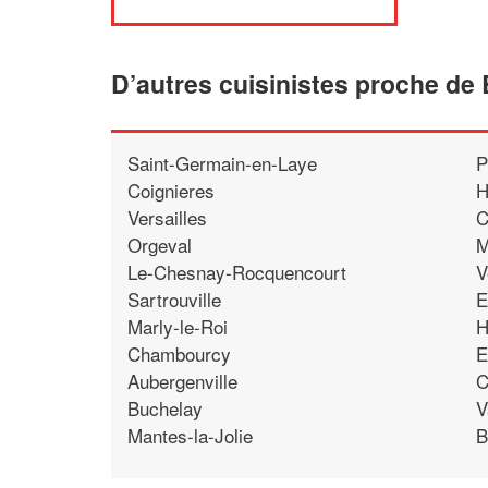
D’autres cuisinistes proche de
Saint-Germain-en-Laye
P
Coignieres
H
Versailles
C
Orgeval
M
Le-Chesnay-Rocquencourt
V
Sartrouville
E
Marly-le-Roi
H
Chambourcy
E
Aubergenville
C
Buchelay
V
Mantes-la-Jolie
B