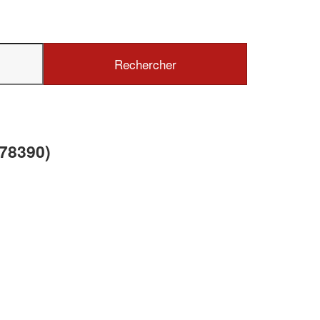
✕
Vous êtes un
professionnel ?
Augmentez votre
chiffre d'affaires
(78390)
vos
tout en gagnant de
marges
!
nouveaux clients
En savoir plus