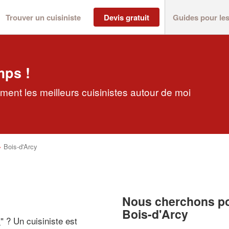
Trouver un cuisiniste
Devis gratuit
Guides pour le
mps !
ement les meilleurs cuisinistes autour de moi
>
Bois-d'Arcy
Nous cherchons pou
Bois-d'Arcy
i
" ? Un cuisiniste est