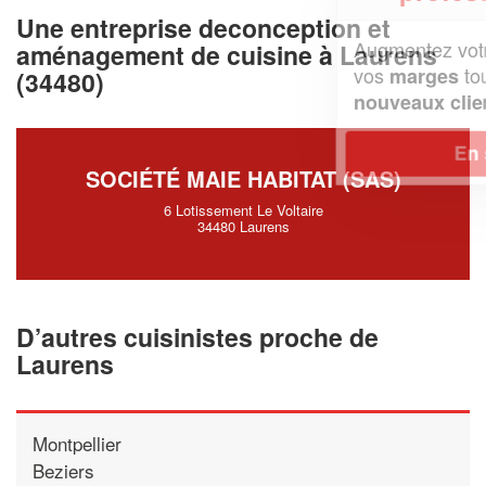
Une entreprise deconception et
Augmentez votre
et
chiffre d'affaires
aménagement de cuisine à Laurens
vos
tout en gagnant de
marges
(34480)
!
nouveaux clients
En savoir plus
SOCIÉTÉ MAIE HABITAT (SAS)
6 Lotissement Le Voltaire
34480 Laurens
D’autres cuisinistes proche de
Laurens
Montpellier
Beziers