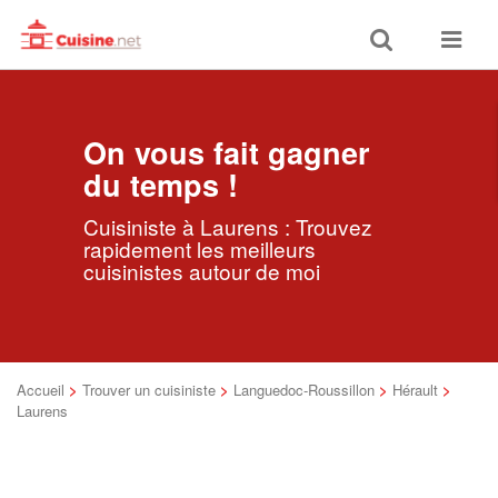
Toggle
Toggle
search
navigat
On vous fait gagner
du temps !
Cuisiniste à Laurens : Trouvez
rapidement les meilleurs
cuisinistes autour de moi
Accueil
>
Trouver un cuisiniste
>
Languedoc-Roussillon
>
Hérault
>
Laurens