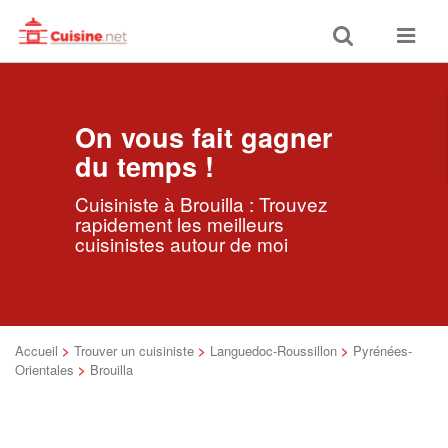
Toggle
Toggle
search
navigat
On vous fait gagner
du temps !
Cuisiniste à Brouilla : Trouvez
rapidement les meilleurs
cuisinistes autour de moi
Accueil
>
Trouver un cuisiniste
>
Languedoc-Roussillon
>
Pyrénées-
Orientales
>
Brouilla