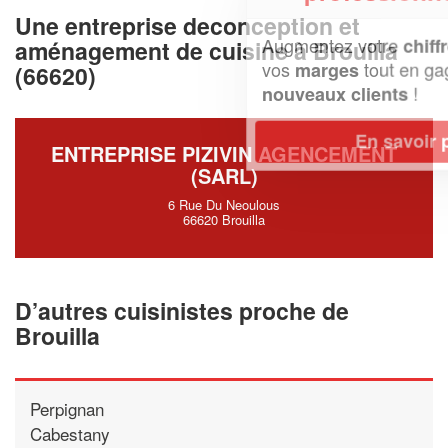
Une entreprise deconception et
Augmentez votre
et
chiffre d'affaires
aménagement de cuisine à Brouilla
vos
tout en gagnant de
marges
(66620)
!
nouveaux clients
En savoir plus
ENTREPRISE PIZIVIN AGENCEMENT
(SARL)
6 Rue Du Neoulous
66620 Brouilla
D’autres cuisinistes proche de
Brouilla
Perpignan
Cabestany