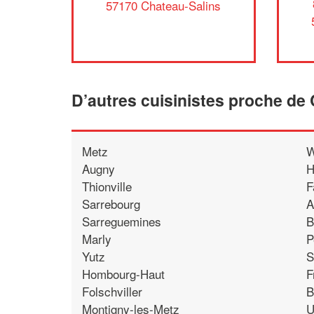
57170 Chateau-Salins
D’autres cuisinistes proche de
Metz
W
Augny
H
Thionville
F
Sarrebourg
A
Sarreguemines
B
Marly
P
Yutz
S
Hombourg-Haut
F
Folschviller
B
Montigny-les-Metz
U