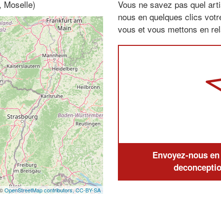
, Moselle)
Vous ne savez pas quel arti
nous en quelques clics vot
vous et vous mettons en rela
Envoyez-nous en q
deconceptio
 ©
OpenStreetMap contributors,
CC-BY-SA