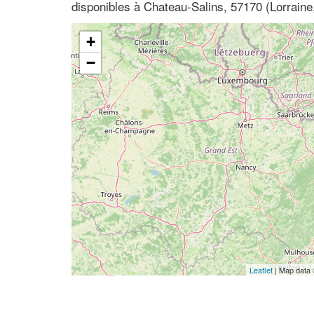
disponibles à Chateau-Salins, 57170 (Lorraine
+
−
Leaflet
| Map data