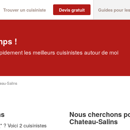
Trouver un cuisiniste
Devis gratuit
Guides pour le
mps !
pidement les meilleurs cuisinistes autour de moi
eau-Salins
ns
Nous cherchons pou
Chateau-Salins
i
" ? Voici 2 cuisinistes