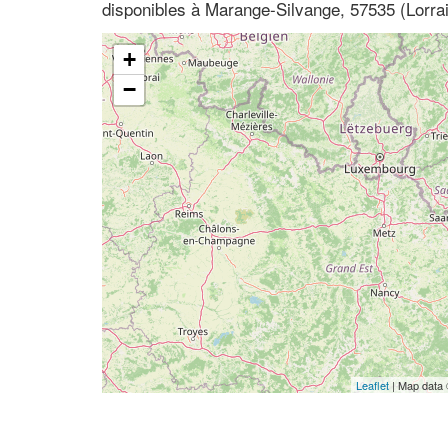
disponibles à Marange-Silvange, 57535 (Lorra
+
−
Leaflet
| Map data