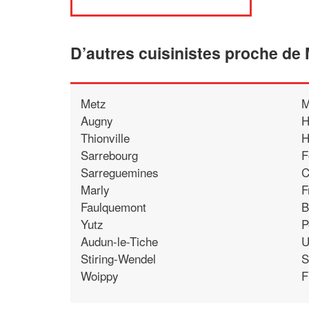
D’autres cuisinistes proche de
Metz
M
Augny
H
Thionville
H
Sarrebourg
F
Sarreguemines
C
Marly
F
Faulquemont
B
Yutz
P
Audun-le-Tiche
U
Stiring-Wendel
S
Woippy
F