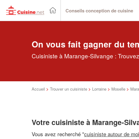
Conseils conception de cuisine
On vous fait gagner du te
Cuisiniste à Marange-Silvange : Trouvez
Accueil
>
Trouver un cuisiniste
>
Lorraine
>
Moselle
>
Mara
Votre cuisiniste à Marange-Sil
Vous avez recherché "
cuisiniste autour de mo