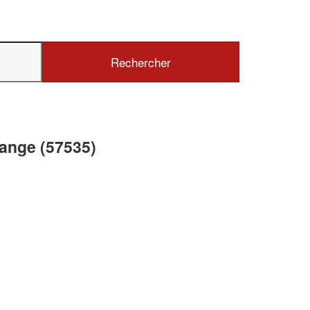
✕
Vous êtes un
professionnel ?
Augmentez votre
chiffre d'affai
ange (57535)
vos
tout en gagnant de
marges
!
nouveaux clients
En savoir plus