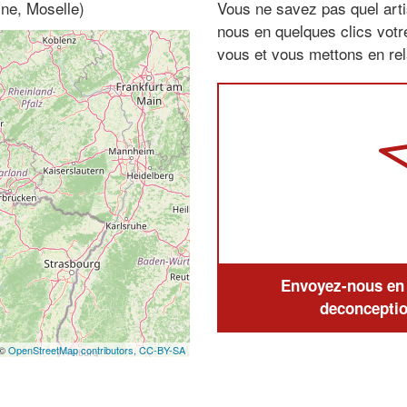
ine, Moselle)
Vous ne savez pas quel arti
nous en quelques clics vot
vous et vous mettons en rela
Envoyez-nous en q
deconceptio
 ©
OpenStreetMap contributors,
CC-BY-SA