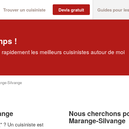
Trouver un cuisiniste
Devis gratuit
Guides pour le
mps !
 rapidement les meilleurs cuisinistes autour de moi
nge-Silvange
vange
Nous cherchons pou
Marange-Silvange
i
" ? Un cuisiniste est