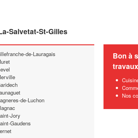
La-Salvetat-St-Gilles
illefranche-de-Lauragais
Bon à s
uret
travau
evel
erville
Cuisin
aridech
Commen
aunaguet
Nos co
agneres-de-Luchon
lagnac
aint-Jory
aint-Gaudens
ernet