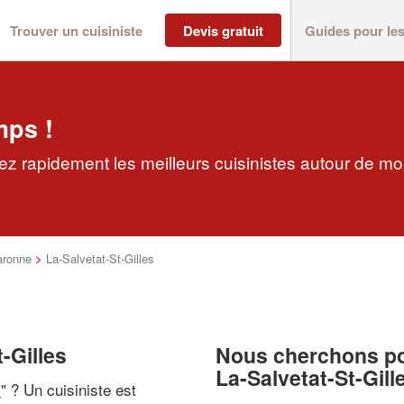
Trouver un cuisiniste
Devis gratuit
Guides pour le
mps !
vez rapidement les meilleurs cuisinistes autour de mo
aronne
>
La-Salvetat-St-Gilles
t-Gilles
Nous cherchons pou
La-Salvetat-St-Gill
i
" ? Un cuisiniste est