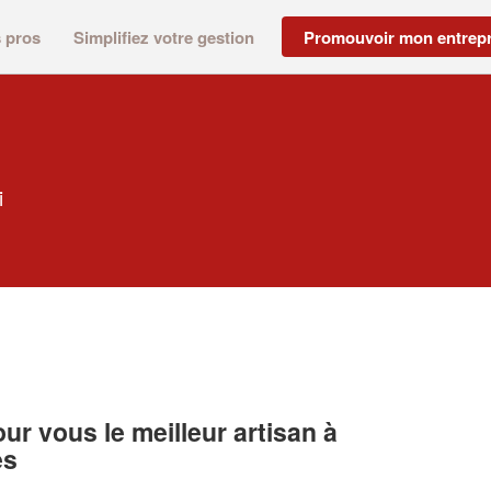
s pros
Simplifiez votre gestion
Promouvoir mon entrepr
i
r vous le meilleur artisan à
es