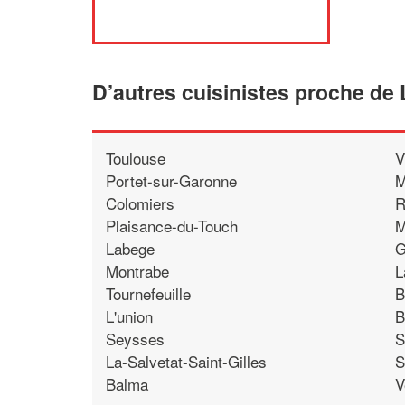
D’autres cuisinistes proche de 
Toulouse
V
Portet-sur-Garonne
M
Colomiers
R
Plaisance-du-Touch
M
Labege
G
Montrabe
L
Tournefeuille
B
L'union
B
Seysses
S
La-Salvetat-Saint-Gilles
S
Balma
V