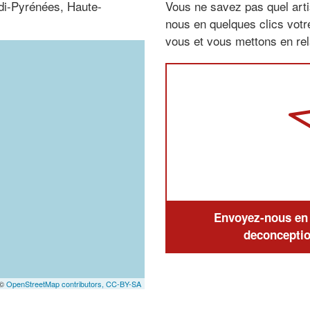
idi-Pyrénées, Haute-
Vous ne savez pas quel arti
nous en quelques clics vot
vous et vous mettons en rela
Envoyez-nous en q
deconceptio
 ©
OpenStreetMap contributors,
CC-BY-SA