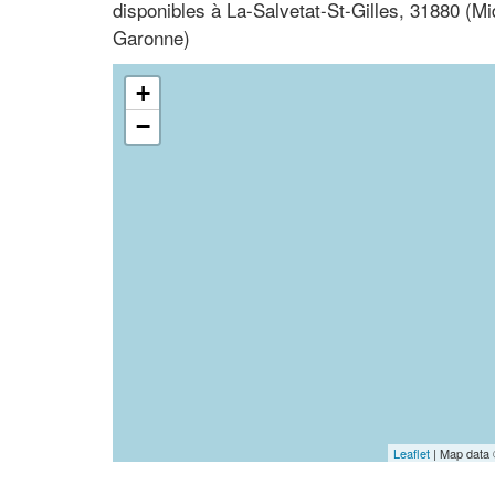
disponibles à La-Salvetat-St-Gilles, 31880 (M
Garonne)
+
−
Leaflet
| Map data