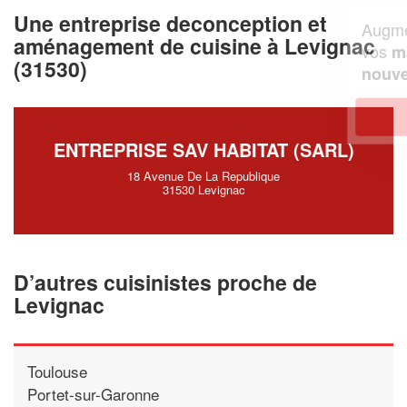
Une entreprise deconception et
Augmentez votre
et
chiffre d'affaires
aménagement de cuisine à Levignac
vos
tout en gagnant de
marges
(31530)
!
nouveaux clients
En savoir plus
ENTREPRISE SAV HABITAT (SARL)
18 Avenue De La Republique
31530 Levignac
D’autres cuisinistes proche de
Levignac
Toulouse
Portet-sur-Garonne