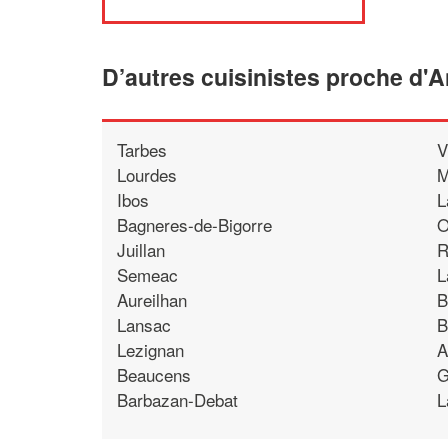
D’autres cuisinistes proche d'
Tarbes
V
Lourdes
M
Ibos
L
Bagneres-de-Bigorre
O
Juillan
R
Semeac
L
Aureilhan
B
Lansac
B
Lezignan
A
Beaucens
G
Barbazan-Debat
L