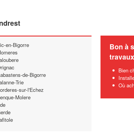
Andrest
ic-en-Bigorre
Bon à s
omeres
travau
aloubere
rignac
Bien ch
abastens-de-Bigorre
Instal
alanne-Trie
Où ach
orderes-sur-l'Echez
enque-Molere
de
erde
afitole