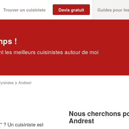
Trouver un cuisiniste
Devis gratuit
Guides pour le
mps !
t les meilleurs cuisinistes autour de moi
Pyrénées
>
Andrest
Nous cherchons pou
Andrest
i
" ? Un cuisiniste est