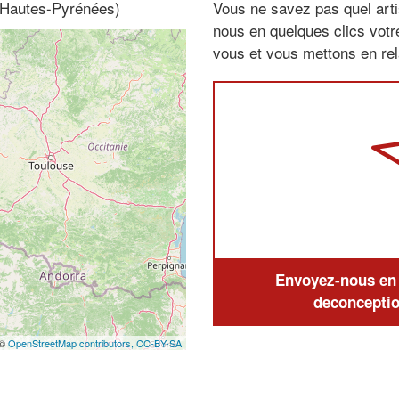
, Hautes-Pyrénées)
Vous ne savez pas quel arti
nous en quelques clics vot
vous et vous mettons en rela
Envoyez-nous en q
deconceptio
 ©
OpenStreetMap contributors,
CC-BY-SA