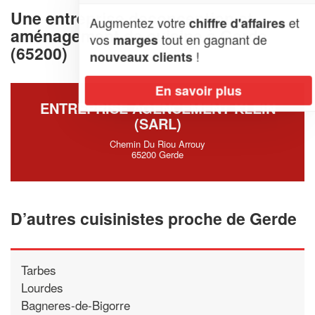
Une entreprise deconception et
Augmentez votre
et
chiffre d'affaires
aménagement de cuisine à Gerde
vos
tout en gagnant de
marges
(65200)
!
nouveaux clients
En savoir plus
ENTREPRISE AGENCEMENT KLEIN
(SARL)
Chemin Du Riou Arrouy
65200 Gerde
D’autres cuisinistes proche de Gerde
Tarbes
Lourdes
Bagneres-de-Bigorre