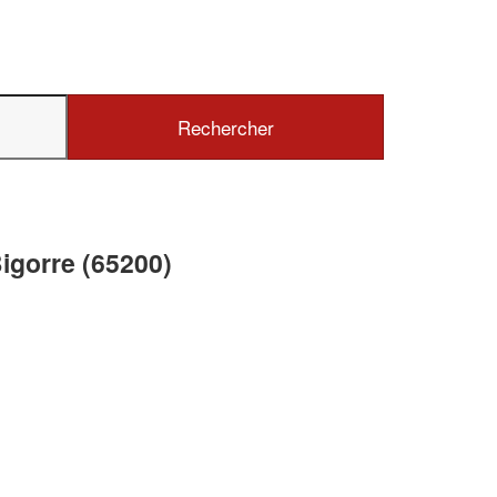
✕
Vous êtes un
professionnel ?
Augmentez votre
e
chiffre d'affaires
igorre (65200)
vos
tout en gagnant de
marges
!
nouveaux clients
En savoir plus