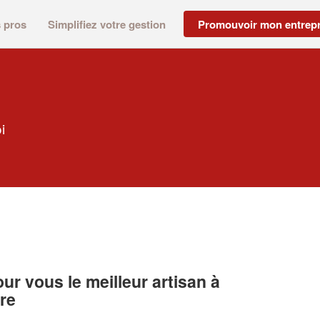
s pros
Simplifiez votre gestion
Promouvoir mon entrepr
i
r vous le meilleur artisan à
re