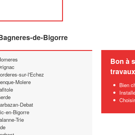
 Bagneres-de-Bigorre
omeres
Bon à s
rignac
travau
orderes-sur-l'Echez
enque-Molere
Bien ch
afitole
Install
erde
Choisi
arbazan-Debat
ic-en-Bigorre
alanne-Trie
de
ndrest