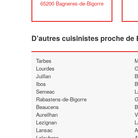
65200 Bagneres-de-Bigorre
D’autres cuisinistes proche de
Tarbes
M
Lourdes
O
Juillan
B
Ibos
B
Semeac
L
Rabastens-de-Bigorre
G
Beaucens
B
Aureilhan
V
Lezignan
L
Lansac
A
Laloubere
A