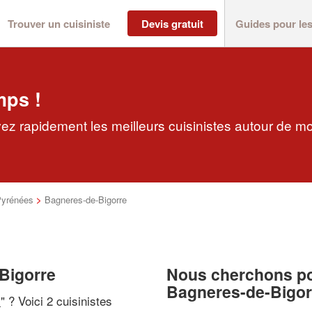
Trouver un cuisiniste
Devis gratuit
Guides pour le
mps !
ez rapidement les meilleurs cuisinistes autour de mo
Pyrénées
>
Bagneres-de-Bigorre
-Bigorre
Nous cherchons pou
Bagneres-de-Bigor
i
" ? Voici 2 cuisinistes