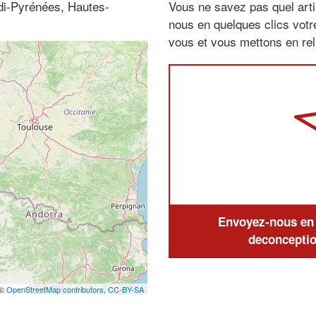
di-Pyrénées, Hautes-
Vous ne savez pas quel arti
nous en quelques clics vot
vous et vous mettons en rela
Envoyez-nous en q
deconceptio
 ©
OpenStreetMap contributors,
CC-BY-SA