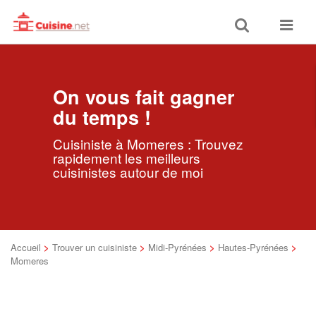
Toggle
Toggle
search
navigat
On vous fait gagner
du temps !
Cuisiniste à Momeres : Trouvez
rapidement les meilleurs
cuisinistes autour de moi
Accueil
>
Trouver un cuisiniste
>
Midi-Pyrénées
>
Hautes-Pyrénées
>
Momeres