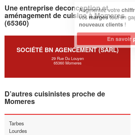
Une entreprise deconception et
Augmentez votre
et
chiffre d'affaires
aménagement de cuisine à Momeres
vos
tout en gagnant de
marges
(65360)
!
nouveaux clients
En savoir plus
SOCIÉTÉ BN AGENCEMENT (SARL)
29 Rue Du Louyen
65360 Momeres
D’autres cuisinistes proche de
Momeres
Tarbes
Lourdes