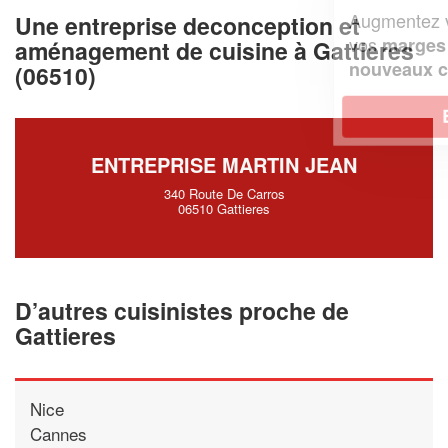
Augmentez votre
et
chiffre d'affaires
Une entreprise deconception et
vos
tout en gagnant de
marges
aménagement de cuisine à Gattieres
!
nouveaux clients
(06510)
En savoir plus
ENTREPRISE MARTIN JEAN
340 Route De Carros
06510 Gattieres
D’autres cuisinistes proche de
Gattieres
Nice
Cannes