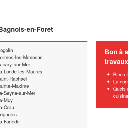
 Bagnols-en-Foret
ogolin
Bon à s
ormes-les-Mimosas
travau
anary-sur-Mer
a-Londe-les-Maures
Bien c
aint-Raphael
La nor
ainte-Maxime
Quels 
a-Seyne-sur-Mer
cuisin
e-Muy
a-Crau
rignoles
a-Farlede