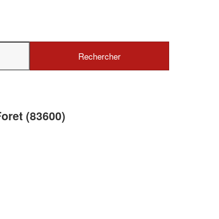
✕
Vous êtes un
professionnel ?
Augmentez votre
chiffre d'affai
oret (83600)
vos
tout en gagnant de
marges
!
nouveaux clients
En savoir plus