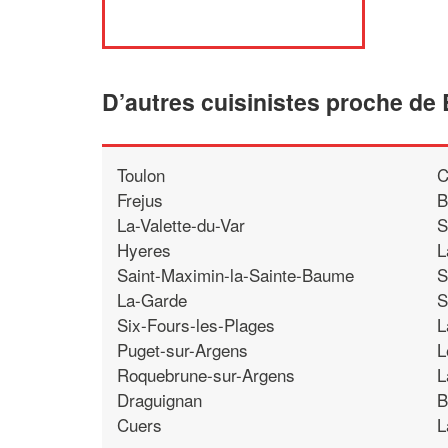
D’autres cuisinistes proche de
Toulon
C
Frejus
B
La-Valette-du-Var
S
Hyeres
L
Saint-Maximin-la-Sainte-Baume
S
La-Garde
S
Six-Fours-les-Plages
L
Puget-sur-Argens
L
Roquebrune-sur-Argens
L
Draguignan
B
Cuers
L