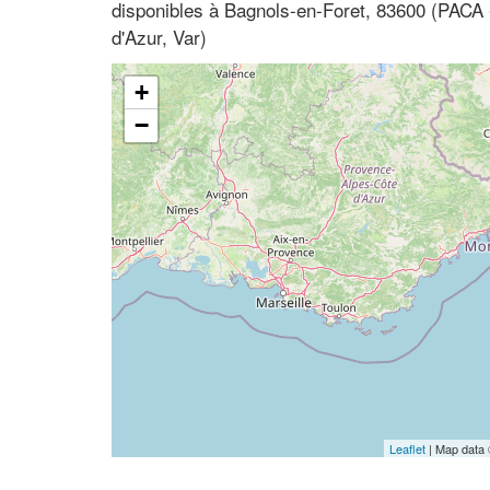
disponibles à Bagnols-en-Foret, 83600 (PACA
d'Azur, Var)
+
−
Leaflet
| Map data