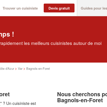
Trouver un cuisiniste
Devis gratuit
Guides pour le
mps !
rapidement les meilleurs cuisinistes autour de moi
ôte d'Azur
>
Var
>
Bagnols-en-Foret
oret
Nous cherchons pou
Bagnols-en-Foret
i
" ? Un cuisiniste est