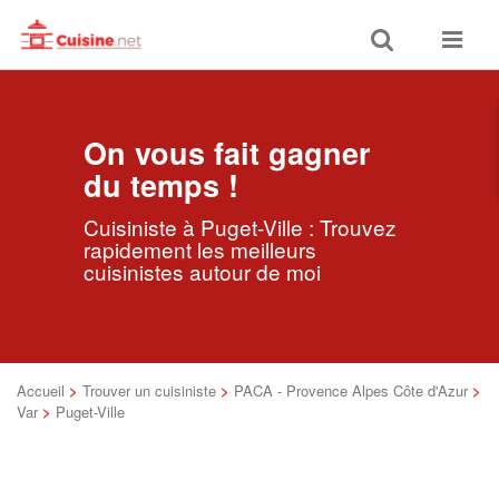
Toggle
Toggle
search
navigat
On vous fait gagner
du temps !
Cuisiniste à Puget-Ville : Trouvez
rapidement les meilleurs
cuisinistes autour de moi
Accueil
>
Trouver un cuisiniste
>
PACA - Provence Alpes Côte d'Azur
>
Var
>
Puget-Ville