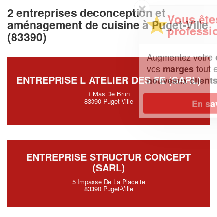
✕
2 entreprises deconception et
Vous êtes un
aménagement de cuisine à Puget-Ville
professionnel ?
(83390)
Augmentez votre
et
chiffre d'affaires
vos
tout en gagnant de
marges
ENTREPRISE L ATELIER DES FE (SARL)
!
nouveaux clients
1 Mas De Brun
83390 Puget-Ville
En savoir plus
ENTREPRISE STRUCTUR CONCEPT
(SARL)
5 Impasse De La Placette
83390 Puget-Ville