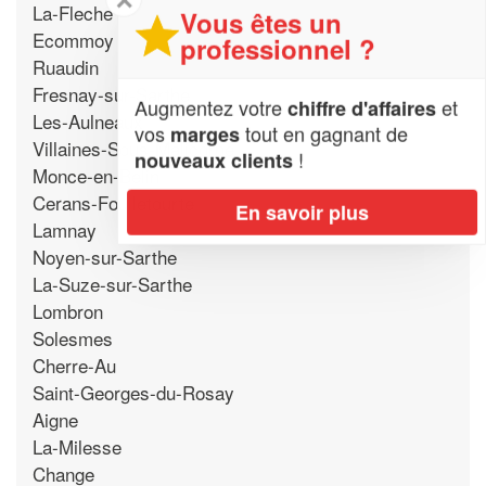
La-Fleche
Vous êtes un
Ecommoy
professionnel ?
Ruaudin
Fresnay-sur-Sarthe
Augmentez votre
et
chiffre d'affaires
Les-Aulneaux
vos
tout en gagnant de
marges
Villaines-Sous-Malicorne
!
nouveaux clients
Monce-en-Belin
Cerans-Foulletourte
En savoir plus
Lamnay
Noyen-sur-Sarthe
La-Suze-sur-Sarthe
Lombron
Solesmes
Cherre-Au
Saint-Georges-du-Rosay
Aigne
La-Milesse
Change