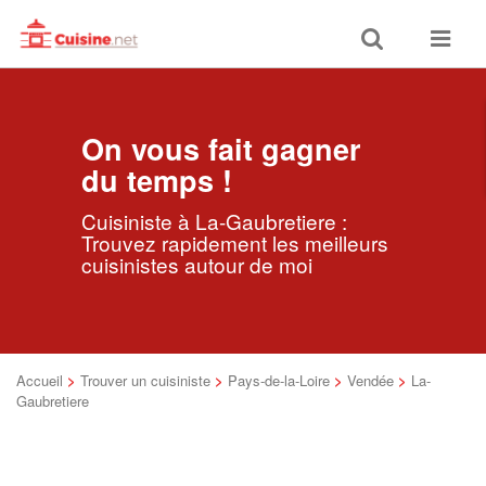
Toggle
Toggle
search
navigat
On vous fait gagner
du temps !
Cuisiniste à La-Gaubretiere :
Trouvez rapidement les meilleurs
cuisinistes autour de moi
Accueil
>
Trouver un cuisiniste
>
Pays-de-la-Loire
>
Vendée
>
La-
Gaubretiere