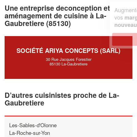
Une entreprise deconception et
Augmentez votre
et
chiffre d'affaires
aménagement de cuisine à La-
vos
tout en gagnant de
marges
Gaubretiere (85130)
!
nouveaux clients
En savoir plus
SOCIÉTÉ ARIYA CONCEPTS (SARL)
30 Rue Jacques Forestier
85130 La-Gaubretiere
D’autres cuisinistes proche de La-
Gaubretiere
Les-Sables-d'Olonne
La-Roche-sur-Yon