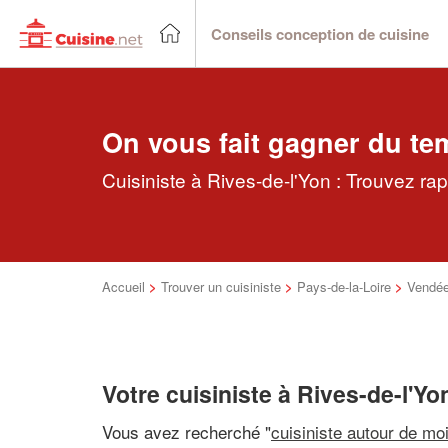
Conseils conception de cuisine
On vous fait gagner du te
Cuisiniste à Rives-de-l'Yon : Trouvez ra
Accueil
>
Trouver un cuisiniste
>
Pays-de-la-Loire
>
Vendé
Votre cuisiniste à Rives-de-l'Yo
Vous avez recherché "
cuisiniste autour de mo