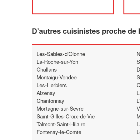
D’autres cuisinistes proche de 
Les-Sables-d'Olonne
N
La-Roche-sur-Yon
S
Challans
D
Montaigu-Vendee
S
Les-Herbiers
C
Aizenay
L
Chantonnay
L
Mortagne-sur-Sevre
V
Saint-Gilles-Croix-de-Vie
M
Talmont-Saint-Hilaire
L
Fontenay-le-Comte
L