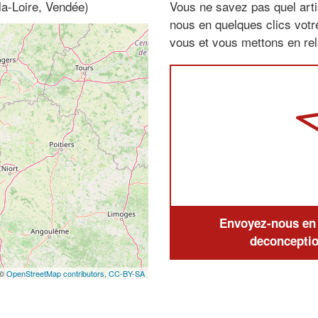
la-Loire, Vendée)
Vous ne savez pas quel arti
nous en quelques clics vot
vous et vous mettons en rela
Envoyez-nous en q
deconceptio
 ©
OpenStreetMap contributors,
CC-BY-SA