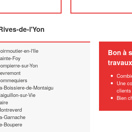
Rives-de-l'Yon
oirmoutier-en-l'Ile
Bon à s
ainte-Foy
travau
ompierre-sur-Yon
evremont
Combie
ommequiers
Une co
a-Boissiere-de-Montaigu
clients
'aiguillon-sur-Vie
Bien c
aire
ontreverd
a-Garnache
e-Boupere