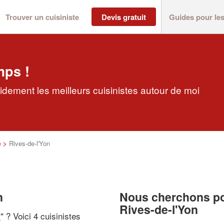
Trouver un cuisiniste
Devis gratuit
Guides pour le
mps !
pidement les meilleurs cuisinistes autour de moi
e
>
Rives-de-l'Yon
n
Nous cherchons pou
Rives-de-l'Yon
i
" ? Voici 4 cuisinistes