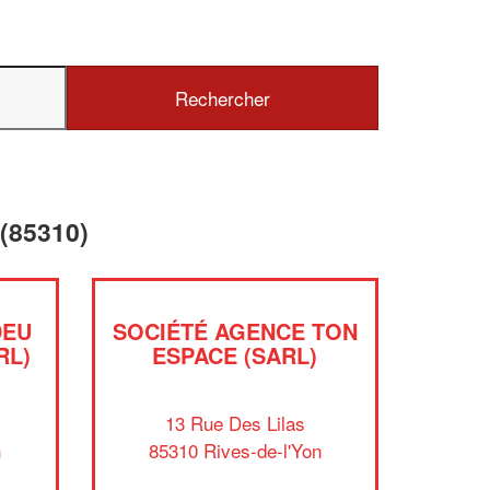
✕
Vous êtes un
professionnel ?
 (85310)
Augmentez votre
chiffre d'affa
vos
tout en gagnant d
marges
!
nouveaux clients
DEU
SOCIÉTÉ AGENCE TON
En savoir plus
RL)
ESPACE (SARL)
s
13 Rue Des Lilas
n
85310 Rives-de-l'Yon