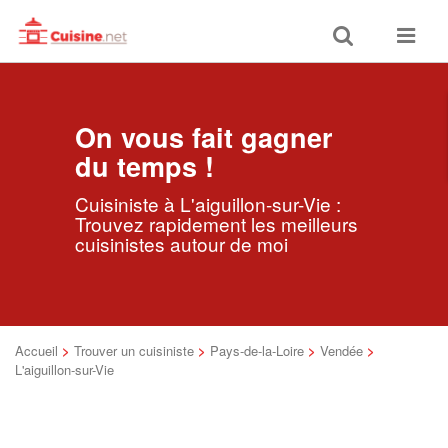
Toggle
Toggle
search
navigat
On vous fait gagner
du temps !
Cuisiniste à L'aiguillon-sur-Vie :
Trouvez rapidement les meilleurs
cuisinistes autour de moi
Accueil
>
Trouver un cuisiniste
>
Pays-de-la-Loire
>
Vendée
>
L'aiguillon-sur-Vie