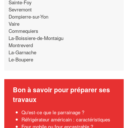
Sainte-Foy
Sevremont
Dompierre-sur-Yon
Vaire
Commequiers
La-Boissiere-de-Montaigu
Montreverd
La-Garnache
Le-Boupere
Bon à savoir pour préparer ses
travaux
Qu'est-ce que le parrainage ?
Réfrigérateur américain : caractéristiques
Four mobile ou four encastrable ?