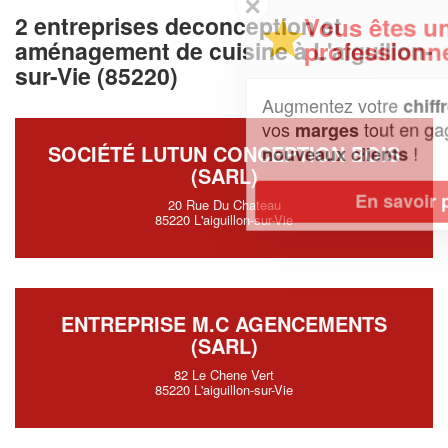
✕
2 entreprises deconception et
Vous êtes un
professionnel ?
aménagement de cuisine à L'aiguillon-
sur-Vie (85220)
Augmentez votre
et
chiffre d'affaires
vos
tout en gagnant de
marges
SOCIÉTÉ LUTUN CONCEPTION BOIS
!
nouveaux clients
(SARL)
En savoir plus
20 Rue Du Chateau
85220 L'aiguillon-sur-Vie
ENTREPRISE M.C AGENCEMENTS
(SARL)
82 Le Chene Vert
85220 L'aiguillon-sur-Vie