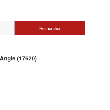
✕
Vous êtes un
professionnel ?
Augmentez votre
chiffre d'affai
'Angle (17620)
vos
tout en gagnant de
marges
!
nouveaux clients
En savoir plus