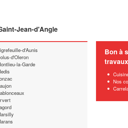
 Saint-Jean-d'Angle
igrefeuille-d'Aunis
Bon à s
olus-d'Oleron
travau
ontlieu-la-Garde
edis
Cuisin
onzac
Nos co
aujon
Carrel
ablonceaux
rvert
agord
arsilly
arans