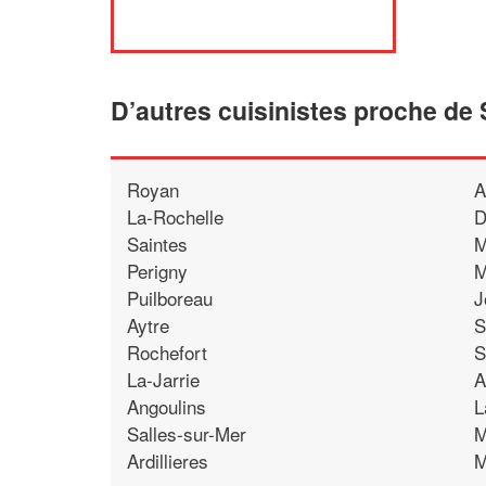
D’autres cuisinistes proche de
Royan
A
La-Rochelle
D
Saintes
M
Perigny
M
Puilboreau
J
Aytre
S
Rochefort
S
La-Jarrie
A
Angoulins
L
Salles-sur-Mer
M
Ardillieres
M