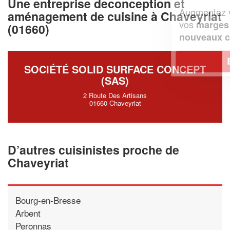
Une entreprise deconception et
Augmentez votre
et
chiffre d'affaires
aménagement de cuisine à Chaveyriat
vos
tout en gagnant de
marges
(01660)
!
nouveaux clients
En savoir plus
SOCIÉTÉ SOLID SURFACE CONCEPT
(SAS)
2 Route Des Artisans
01660 Chaveyriat
D’autres cuisinistes proche de
Chaveyriat
Bourg-en-Bresse
Arbent
Peronnas